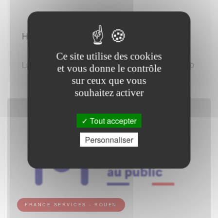
Horaires d'ouverture :
Ce site utilise des cookies
Lundi au Vendredi de 09:30 - 12:30 / 13:30 - 16:30
et vous donne le contrôle
sur ceux que vous
souhaitez activer
Tout accepter
Personnaliser
FRANCE SERVICES - ROUEN