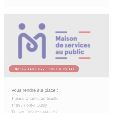
FRANCE SERVICES - PONT-D OUILLY
Vous rendre sur place :
1 place Charles-de-Gaulle
14690 Pont-d Ouilly
Tel :+33 (0)231594688 (*)