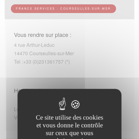
FRANCE SERVICES - COURSEULLES-SUR-MER
Vous rendre sur place :
4 rue Arthur-Leduc
14470 Courseulles-sur-Mer
Tel :+33 (0)231361757 (*)
Horaires d'ouverture :
Lundi au Jeudi de 09:00 - 12:30 / 14:00 - 17:00
Ce site utilise des cookies
Vendredi de 09:00 - 12:30 / 14:00 - 16:30
et vous donne le contrôle
sur ceux que vous