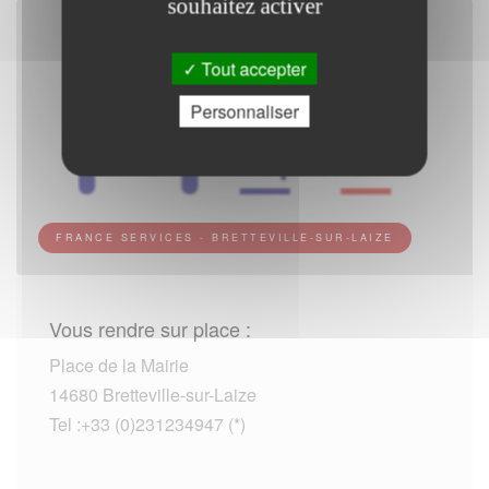
souhaitez activer
Tout accepter
Personnaliser
FRANCE SERVICES - BRETTEVILLE-SUR-LAIZE
Vous rendre sur place :
Place de la Mairie
14680 Bretteville-sur-Laize
Tel :+33 (0)231234947 (*)