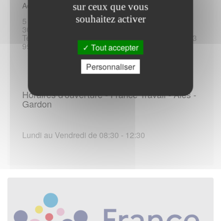
Adresse :
sur ceux que vous
souhaitez activer
5 avenue Jean-Baptiste-Dumas
30100 Alès
Tel :3949 / +33 17 78 63 949 / 3995 / +33 17 78 63
995
Tout accepter
Personnaliser
Horaires d'ouverture - France Travail - Alès -
Gardon
Lundi au Vendredi de 08:30 - 12:30