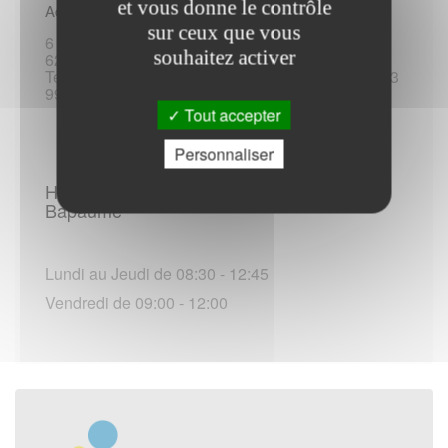
et vous donne le contrôle
Adresse :
sur ceux que vous
6 rue de Douai
souhaitez activer
62450 Bapaume
Tel :3949 / +33 17 78 63 949 / 3995 / +33 17 78 63
995
Tout accepter
Personnaliser
Horaires d'ouverture - France Travail -
Bapaume
Lundi au Jeudi de 08:30 - 12:45
Vendredi de 09:00 - 12:00