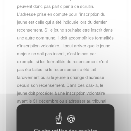
peuvent donc pas participer à ce scrutin.
L'adresse prise en compte pour l'inscription du
jeune est celle qui a été indiquée lors du dernier
recensement. Si le jeune souhaite etre inscrit dans
une autre commune, il doit accomplir les formalités
d'inscription volontaire. Il peut arriver que le jeune
majeur ne soit pas inscrit, c'est le cas par
exemple, si les formalités de recensement n'ont
pas été faites, si le recensement a été fait
tardivement ou si le jeune a changé d'adresse
depuis son recensement. Dans ces cas-là, le
jeune doit procéder à une inscription volontaire
avant le 31 décembre ou s'adresser au tribunal
d'instance pour demander son inscription.
Inscription volontaire
COMMENT S'INSCRIRE ?