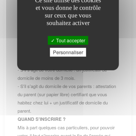
Ce site utilise des cookies
- Soit en se rendant à la Mairie avec les pieces
et vous donne le contrôle
exigées,
sur ceux que vous
- Soit en ligne Inscription en ligne sur les listes
souhaitez activer
électorales (site service-public.fr)
PIECES à FOURNIR ?
Tout accepter
- Formulaire de demande
Personnaliser
- Carte d'identité ou passeport valide
- Justificatif de domicile :
- S'il s'agit de votre domicile : un justificatif de
domicile de moins de 3 mois.
- S'il s'agit du domicile de vos parents : attestation
du parent (sur papier libre) certifiant que vous
habitez chez lui + un justificatif de domicile du
parent.
QUAND S'INSCRIRE ?
Mis à part quelques cas particuliers, pour pouvoir
voter, il faut s'inscrire avant la fin de l'année qui