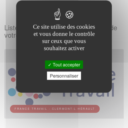
Listes des Agences France Travail de
Ce site utilise des cookies
votre commune
et vous donne le contrôle
sur ceux que vous
souhaitez activer
Tout accepter
Personnaliser
FRANCE TRAVAIL - CLERMONT-L HÉRAULT