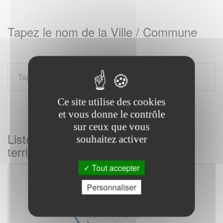
Tapez le nom de la Ville / Commune
Ce site utilise des cookies
et vous donne le contrôle
sur ceux que vous
Liste des gendarmeries sur tous les
souhaitez activer
territoires Français
Tout accepter
Personnaliser