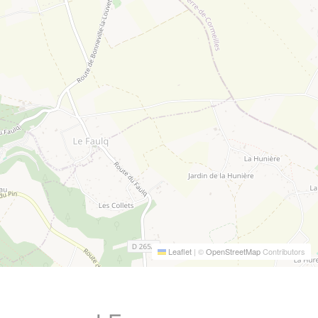
Leaflet
|
©
OpenStreetMap
Contributors