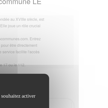
a commune LE
ndée au XVIIIe siècle, est
 Elle joue un rôle crucial
lescommunes.com. Entrez
pour être directement
 service facilite l'accès
e 17 ou le 112.
 souhaitez activer