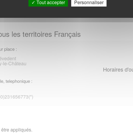
Tout accepter
Personnaliser
us les territoires Français
r place :
révedent
y-le-Château
Horaires d'o
le, telephonique :
 (0)231656773(*)
 être appliqués.