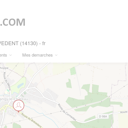
EDENT (14130) - fr
ents
Mes demarches