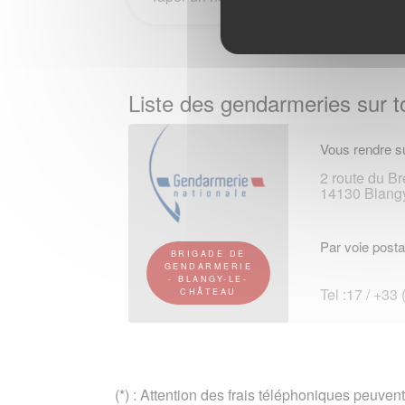
Liste des gendarmeries sur to
Vous rendre su
2 route du B
14130 Blang
Par voie posta
BRIGADE DE
GENDARMERIE
- BLANGY-LE-
Tel :17 / +33
CHÂTEAU
(*) : Attention des frais téléphoniques peuvent