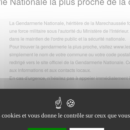
e Nationale la plus proche de l
La Gendarmerie Nationale, héritière de la Marechaussée fo
une force militaire sous l'autorité du Ministère de l'Intérieur.
dans le maintien de l'ordre public et la sécurité nationale.
Pour trouver la gendarmerie la plus proche, visitez www.
simplement le nom de votre commune ou votre code postal 
redirigé vers le site officiel de la Gendarmerie Nationale. Ce
aux informations et aux contacts locaux.
En cas d'urgence, n'hésitez pas à appeler immédiatement l
Commune
es cookies et vous donne le contrôle sur ceux que vous