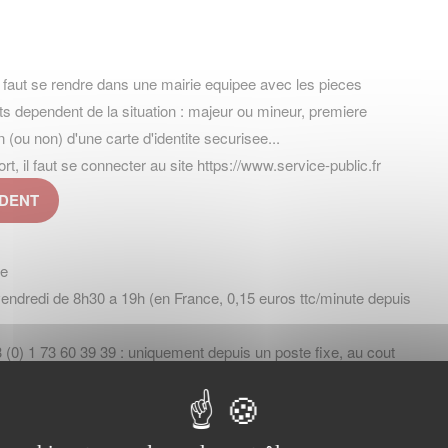
l faut se rendre dans une mairie equipee avec les pieces
s dependent de la situation : majeur ou mineur, premiere
ou non) d'une carte d'identite securisee...
il faut se connecter au site https://www.service-public.fr
EDENT
ne
vendredi de 8h30 a 19h (en France, 0,15 euros ttc/minute depuis
 (0) 1 73 60 39 39 : uniquement depuis un poste fixe, au cout
ernational variable selon les pays et les operateurs.