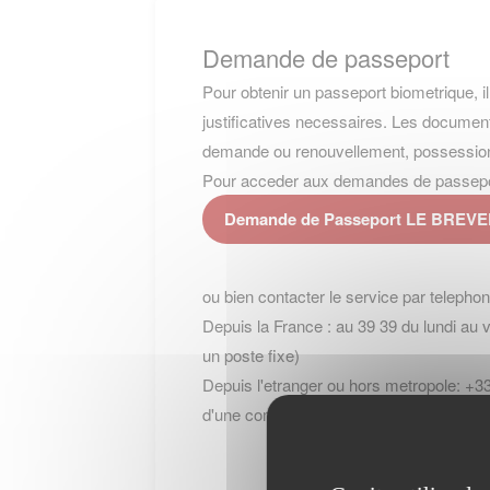
Demande de passeport
Pour obtenir un passeport biometrique, i
justificatives necessaires. Les document
demande ou renouvellement, possession (
Pour acceder aux demandes de passeport, 
Demande de Passeport LE BREV
ou bien contacter le service par telepho
Depuis la France : au 39 39 du lundi au 
un poste fixe)
Depuis l'etranger ou hors metropole: +33
d'une communication + cout de l'appel int