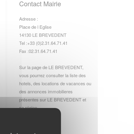
Contact Mairie
Adresse :
Place de l Eglise
14130 LE BREVEDENT
Tel :+33 (0)2.31.64.71.41
Fax :02.31.64.71.41
Sur la page de LE BREVEDENT,
vous pourrez consulter la
liste des
hotels
,
des locations de vacances
ou
des
annonces immobilieres
présentes sur LE BREVEDENT et
sa région.