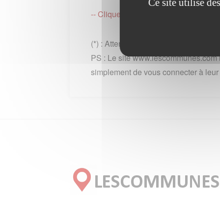
Ce site utilise d
-- Cliquez ici pour revenir sur la 
(*) : Attention des frais téléphonique
PS : Le site www.lescommunes.com n
simplement de vous connecter à leur si