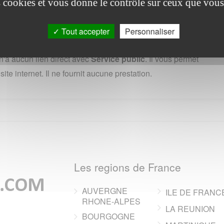
es cookies et vous donne le contrôle sur ceux que vous
page de LE BREVEDENT --
Tout accepter
Personnaliser
s peuvent être appliqués.
'a aucun lien direct avec
Service public
. Il vous permet
te internet. Il ne fournit aucune prestation.
Les regions de France
AUVERGNE
ILE DE FRANC
RHONE-ALPES
LA REUNION
BOURGOGNE