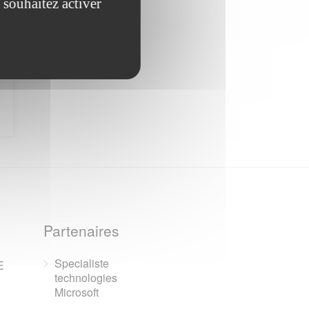
 souhaitez activer
Partenaires
Specialiste
E
technologies
Microsoft