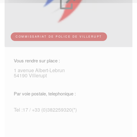
COMMISSARIAT DE POLICE DE VILLERUPT
Vous rendre sur place :
1 avenue Albert-Lebrun
54190 Villerupt
Par voie postale, telephonique :
Tel :17 / +33 (0)382259320(*)