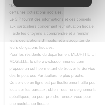
taxe d'habitation et la taxe foncière, ainsi que
certaines cotisations sociales.
Le SIP fournit des informations et des conseils
aux particuliers concernant leur situation fiscale.
Il aide les citoyens à comprendre et à remplir
leurs déclarations d'impôts, et à s'acquitter de
leurs obligations fiscales.
Pour les résidents du département MEURTHE ET
MOSELLE, le site www.lescommunes.com
propose un outil permettant de trouver le Service
des Impôts des Particuliers le plus proche.
Ce service en ligne est particulièrement utile pour
localiser les bureaux, obtenir des renseignements
spécifiques, ou pour prendre rendez-vous pour
une assistance fiscale.