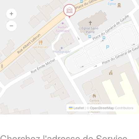
Leaflet
|
©
OpenStreetMap
Contributors
Cherchez l'adresse de Service