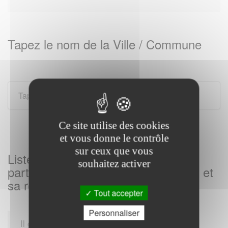
Tapez le nom de la Ville / Commune
Ce site utilise des cookies
et vous donne le contrôle
sur ceux que vous
Listes des Services des impôts aux
souhaitez activer
particuliers sur AUDUN LE ROMAN et
sa region
Tout accepter
Personnaliser
Il gère également les impôts locaux, comme la