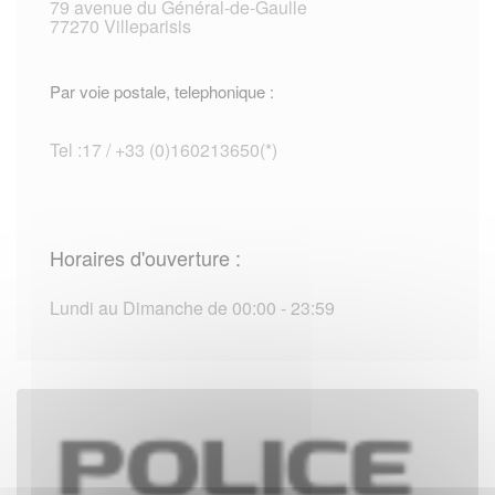
79 avenue du Général-de-Gaulle
77270 Villeparisis
Par voie postale, telephonique :
Tel :17 / +33 (0)160213650(*)
Horaires d'ouverture :
Lundi au Dimanche de 00:00 - 23:59