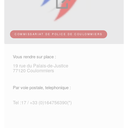
COMMISSARIAT DE POLICE DE COULOMMIERS
Vous rendre sur place :
19 rue du Palais-de-Justice
77120 Coulommiers
Par voie postale, telephonique :
Tel :17 / +33 (0)164756390(*)