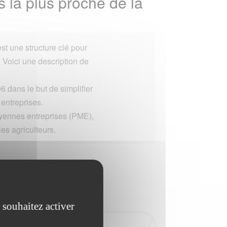
 la plus proche de la
st une structure clé pour
. Voici une description de
6 dans le but de simplifier
s entreprises.
oyennes entreprises (PME),
les agriculteurs.
 souhaitez activer