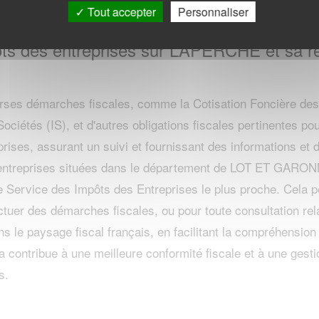
Tout accepter
Personnaliser
ôts des entreprises sur LAPERCHE et sa r
erses démarches fiscales, comme la Cotisation Foncière des 
Sociétés (IS), et d'autres obligations fiscales pertinentes pou
prises, assurant un suivi et fournissant des informations et
es entreprises situées dans le département de LOT ET GAR
le Service des Impôts des Entreprises le plus proche. Cela p
ctuer des démarches fiscales, ou pour toute consultation rel
s le paysage fiscal français, en facilitant la compréhension
a contribue à une meilleure conformité fiscale et à une gesti
s.