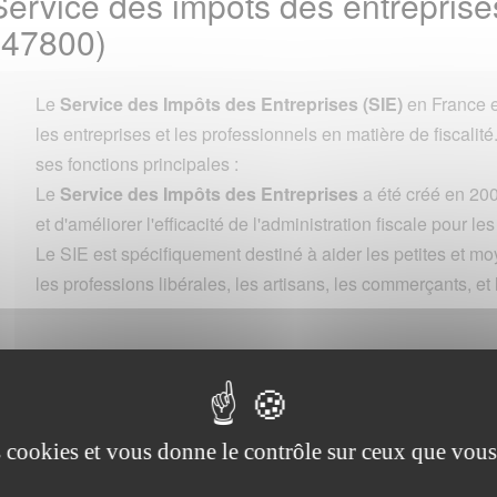
ervice des impôts des entreprises
47800)
Le
Service des Impôts des Entreprises (SIE)
en France e
les entreprises et les professionnels en matière de fiscalité
ses fonctions principales :
Le
Service des Impôts des Entreprises
a été créé en 200
et d'améliorer l'efficacité de l'administration fiscale pour le
Le SIE est spécifiquement destiné à aider les petites et m
les professions libérales, les artisans, les commerçants, et 
Commune
es cookies et vous donne le contrôle sur ceux que vous