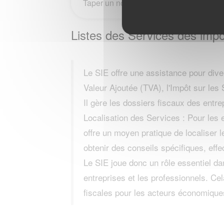
Listes des Services des imp
Le SIE offre une assistance pour div
Valeur Ajoutée (TVA), l'Impôt sur les 
Il gère les dossiers fiscaux des entre
Localisation des Services : Pour l
offre un moyen pratique de localiser 
obtenir des conseils spécifiques, effe
Le SIE joue donc un rôle essentiel dan
entreprises et les professionnels. Cel
fiscales pour les acteurs économique