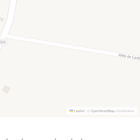
Leaflet
|
©
OpenStreetMap
Contributors