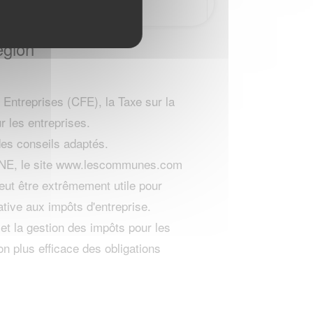
egion
Entreprises (CFE), la Taxe sur la
r les entreprises.
 des conseils adaptés.
ONNE, le site www.lescommunes.com
eut être extrêmement utile pour
ative aux impôts d'entreprise.
 et la gestion des impôts pour les
on plus efficace des obligations