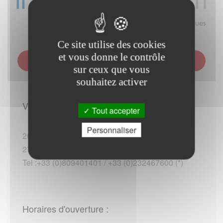
Ce site utilise des cookies
et vous donne le contrôle
SERVICE DES IMPÔTS DES PARTICULIERS (SIP) -
BERNAY
sur ceux que vous
souhaitez activer
Vous rendre sur place :
Tout accepter
Personnaliser
26 rue Guillaume-de-La-Tremblaye
27300 Bernay
Tel :+33 (0)809401401 / +33 (0)232467600 (*)
Horaires d'ouverture :