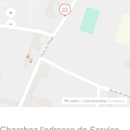
Leaflet
|
©
OpenStreetMap
Contributors
Cherchez l'adresse de Service