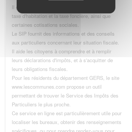
Il gère également les impôts locaux, comme la
taxe d'habitation et la taxe foncière, ainsi que
certaines cotisations sociales.
Le SIP fournit des informations et des conseils
aux particuliers concernant leur situation fiscale.
Il aide les citoyens à comprendre et à remplir
leurs déclarations d'impôts, et à s'acquitter de
leurs obligations fiscales.
Pour les résidents du département GERS, le site
www.lescommunes.com propose un outil
permettant de trouver le Service des Impôts des
Particuliers le plus proche.
Ce service en ligne est particulièrement utile pour
localiser les bureaux, obtenir des renseignements
spécifiques, ou pour prendre rendez-vous pour