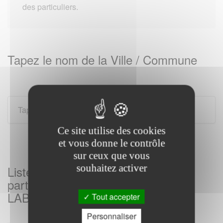
des particuliers.
Tapez le nom de la Ville / Commune
Ce site utilise des cookies
et vous donne le contrôle
sur ceux que vous
souhaitez activer
Listes des Services des impôts aux
particuliers sur ESCLASSAN
LABASTIDE et sa region
Tout accepter
Personnaliser