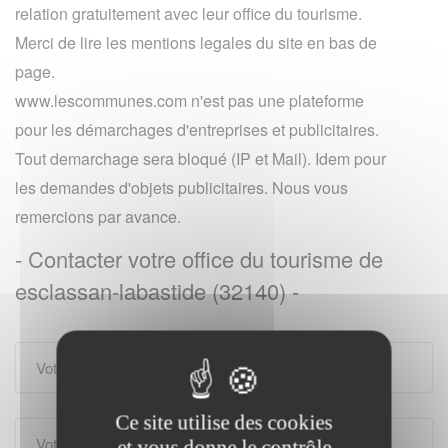
relation gratuitement avec leur office du tourisme.
Merci de lire les mentions legales du site en bas de
page.
www.lescommunes.com n'est pas une plateforme
pour les démarchages d'entreprises et publicitaires.
Tout demarchage sera bloqué (IP et Mail). Idem pour
les demandes d'objets publicitaires. Nous vous
remercions par avance.
- Contacter votre office du tourisme de
esclassan-labastide (32140) -
Ce site utilise des cookies
et vous donne le contrôle