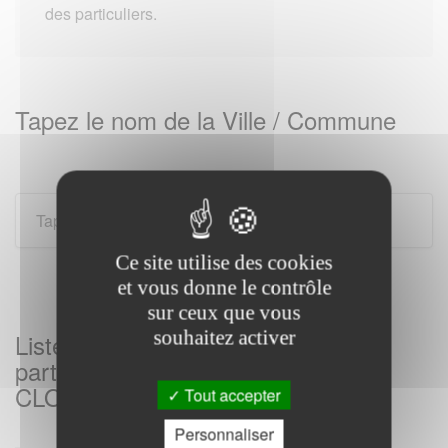
des particuliers.
Tapez le nom de la Ville / Commune
Ce site utilise des cookies
et vous donne le contrôle
sur ceux que vous
souhaitez activer
Listes des Services des impôts aux
particuliers sur FERRIERES HAUT
CLOCHER et sa region
Tout accepter
Personnaliser