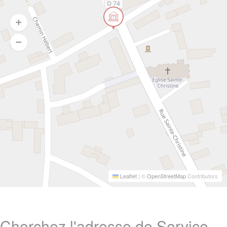
Leaflet
|
©
OpenStreetMap
Contributors
Cherchez l'adresse de Service