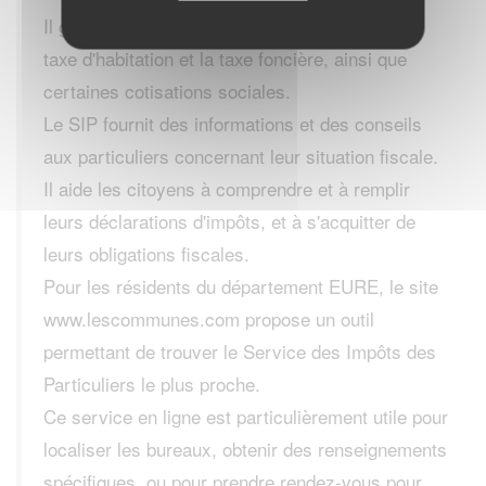
Il gère également les impôts locaux, comme la
taxe d'habitation et la taxe foncière, ainsi que
certaines cotisations sociales.
Le SIP fournit des informations et des conseils
aux particuliers concernant leur situation fiscale.
Il aide les citoyens à comprendre et à remplir
leurs déclarations d'impôts, et à s'acquitter de
leurs obligations fiscales.
Pour les résidents du département EURE, le site
www.lescommunes.com propose un outil
permettant de trouver le Service des Impôts des
Particuliers le plus proche.
Ce service en ligne est particulièrement utile pour
localiser les bureaux, obtenir des renseignements
spécifiques, ou pour prendre rendez-vous pour