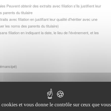
s Peuvent obtenir des extraits avec filiation s'ils justifient leur
s parents du titulaire
aits avec filiation en justifiant leur qualité d'héritier avec une
uer les noms des parents du titulaire)
ans filiation en indiquant la date, le lieu de l'événement, et les
ou émancipé)
, curateur)
es cookies et vous donne le contrôle sur ceux que vous
nt de cette qualité)