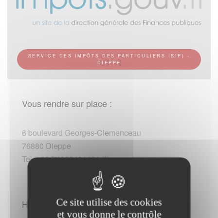
SERVICE DES IMPÔTS DES PARTICULIERS (SIP) -
DIEPPE
Vous rendre sur place :
6 boulevard Georges-Clemenceau
76880 Dieppe
Tel :+33 (0)809401401 (*)
Ce site utilise des cookies
Horaires d'ouverture :
et vous donne le contrôle