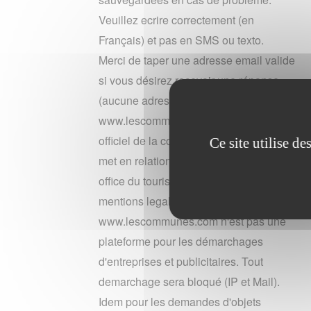
Veuillez ecrire correctement (en
Français) et pas en SMS ou texto.
Merci de taper une adresse email valide
si vous désirez recevoir une réponse
(aucune adresse n'est conservée).
www.lescommunes n'est pas le site
officiel de la commune canens. Il vous
Ce site utilise d
met en relation gratuitement avec leur
office du tourisme. Merci de lire les
mentions legales du site en bas de page.
www.lescommunes.com n'est pas une
plateforme pour les démarchages
d'entreprises et publicitaires. Tout
demarchage sera bloqué (IP et Mail).
Idem pour les demandes d'objets