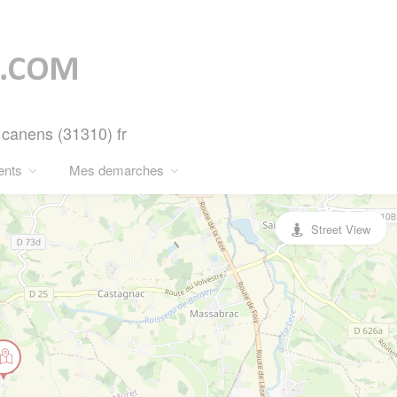
 canens (31310) fr
ents
Mes demarches
Street View