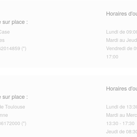
Horaires d'o
 sur place :
 Case
Lundi de 09:00
es
Mardi au Jeud
62014859 (*)
Vendredi de 09
17:00
Horaires d'o
 sur place :
de Toulouse
Lundi de 13:3
nne
Mardi au Mercr
36172000 (*)
13:30 - 17:30
Jeudi de 08:30