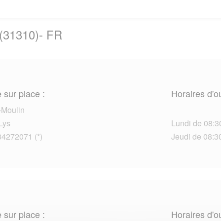
(31310)- FR
 sur place :
Horaires d'o
-Moulin
Lys
Lundi de 08:3
34272071 (*)
Jeudi de 08:30
 sur place :
Horaires d'o