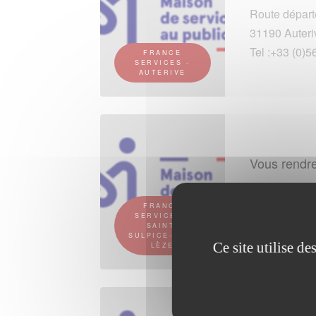
Route dépar
31190 Auteri
Tel :+33 (0)5
FRANCE
SERVICES -
AUTERIVE
Vous rendre
place de l Hô
31410 Saint-
FRANCE
SERVICES -
Tel :+33 (0)6
SAINT-
SULPICE-SUR-
Ce site utilise d
LÈZE