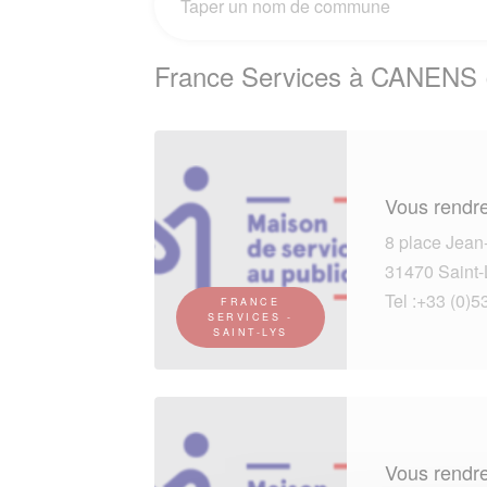
France Services à CANENS 
Vous rendre
8 place Jean
31470 Saint-
Tel :+33 (0)5
FRANCE
SERVICES -
SAINT-LYS
Vous rendre