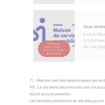
Vous rendre
2 rue du Rou
31120 Portet
FRANCE
Tel :+33 (0)5
SERVICES -
PORTET-SUR-
GARONNE
(*) : Attention des frais téléphoniques peuvent
PS : Le site www.lescommunes.com n'a aucun
fournit aucune prestation.
Les données proviennent du site data.gouv.fr