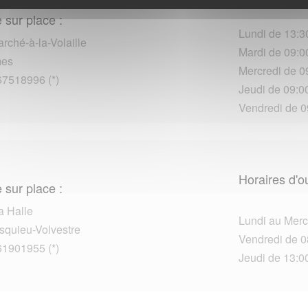
 sur place :
Lundi de 13:3
rché-à-la-Volaille
Mardi de 09:0
mes
Mercredi de 09
67518996 (*)
Jeudi de 09:00
Vendredi de 0
Horaires d'o
 sur place :
a Halle
Lundi au Merc
quieu-Volvestre
Vendredi de 0
61901955 (*)
Jeudi de 13:00