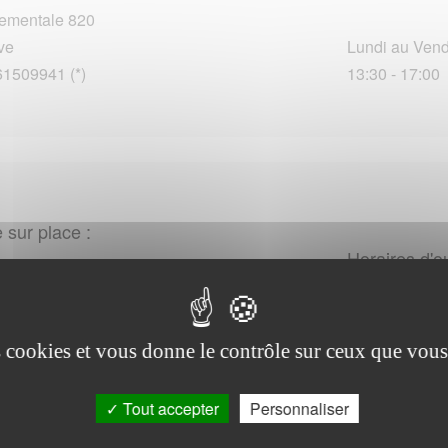
tementale 820
ve
Lundi au Vendr
61509941 (*)
13:30 - 17:00
 sur place :
Horaires d'o
tel de Ville
Sulpice-sur-Lèze
14109028 (*)
es cookies et vous donne le contrôle sur ceux que vous
Tout accepter
Personnaliser
Horaires d'o