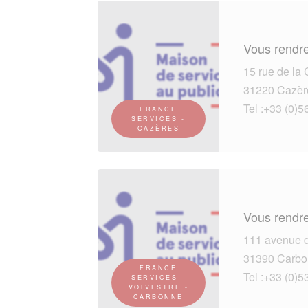
Vous rendre
15 rue de la
31220 Cazèr
Tel :+33 (0)5
FRANCE
SERVICES -
CAZÈRES
Vous rendre
111 avenue 
31390 Carbo
FRANCE
Tel :+33 (0)5
SERVICES -
VOLVESTRE -
CARBONNE