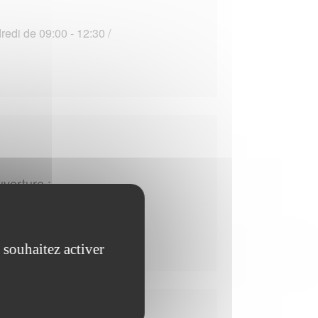
edi de 09:00 - 12:30 /
uverture :
 souhaitez activer
uverture :