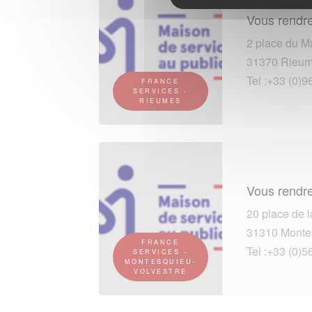
Vous rendre
2 place du Ma
31370 Rieu
Tel :+33 (0)9
FRANCE
SERVICES -
RIEUMES
Vous rendre
20 place de l
31310 Montes
FRANCE
Tel :+33 (0)5
SERVICES -
MONTESQUIEU-
VOLVESTRE