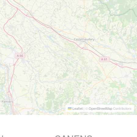
Leaflet
|
©
OpenStreetMap
Contributors