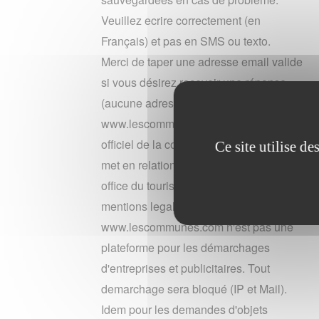
Veuillez ecrire correctement (en
Français) et pas en SMS ou texto.
Merci de taper une adresse email valide
si vous désirez recevoir une réponse
(aucune adresse n'est conservée).
www.lescommunes n'est pas le site
officiel de la commune royville. Il vous
Ce site utilise d
met en relation gratuitement avec leur
office du tourisme. Merci de lire les
mentions legales du site en bas de page.
www.lescommunes.com n'est pas une
plateforme pour les démarchages
d'entreprises et publicitaires. Tout
demarchage sera bloqué (IP et Mail).
Idem pour les demandes d'objets