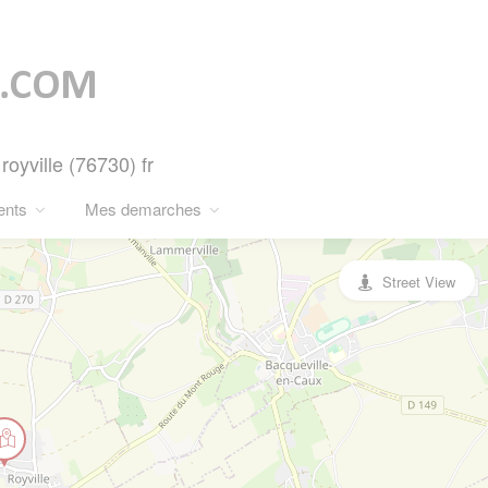
oyville (76730) fr
ents
Mes demarches
Street View