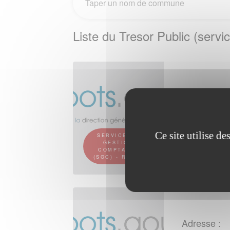
Liste du Tresor Public (ser
Adresse :
136 rue Gam
51713 Reim
Ce site utilise d
SERVICE DE
Tel :+33 (0)
GESTION
COMPTABLE
(SGC) - REIMS
Adresse :