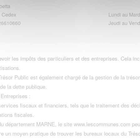
betta
s Cedex
Lundi au Mard
326610660
Jeudi au Vend
ir les impôts des particuliers et des entreprises. Cela inclu
tisations.
Trésor Public est également chargé de la gestion de la trésore
de la dette publique.
Entreprises :
services fiscaux et financiers, tels que le traitement des dé
ations fiscales.
s du département MARNE, le site www.lescommunes.com peut êt
re un moyen pratique de trouver les bureaux locaux du Trésor