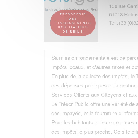
136 rue Gam
51713 Reim
TRÉSORERIE
DES
Tel :+33 (0)
ÉTABLISSEMENTS
HOSPITALIERS
DE REIMS
Sa mission fondamentale est de percevo
impôts locaux, et d'autres taxes et co
En plus de la collecte des impôts, le 
des dépenses publiques et la gestion 
Services Offerts aux Citoyens et aux 
Le Trésor Public offre une variété de 
des impayés, et la fourniture d'inform
Pour les habitants et les entreprise
des impôts le plus proche. Ce site off