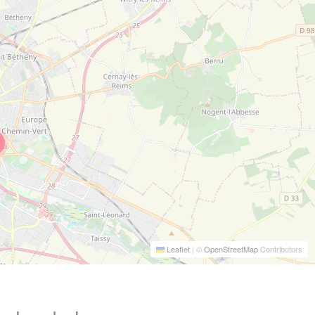
Leaflet
|
©
OpenStreetMap
Contributors