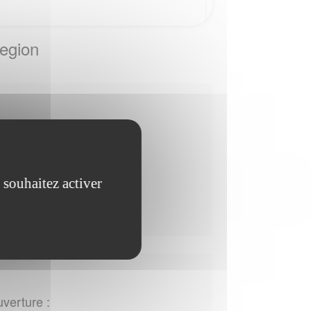
egion
uverture :
i de 08:30 - 12:00
 souhaitez activer
redi de 08:30 - 12:00
uverture :