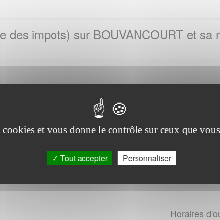
vice des impots) sur BOUVANCOURT et sa r
Horaires d'o
betta
s Cedex
Lundi au Mard
es cookies et vous donne le contrôle sur ceux que vous
326885619
Jeudi au Vend
Tout accepter
Personnaliser
Horaires d'o