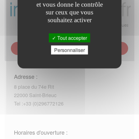
et vous donne le contrôle
sur ceux que vous
souhaitez activer
Tout accepter
TRÉSORERIE HOSPITALIÈRE DE SAINT-BRIEUC -
Personnaliser
LAMBALLE - PAIMPOL
Adresse :
8 place du 74e Rit
22000 Saint-Brieuc
Tel :+33 (0)296772126
Horaires d'ouverture :