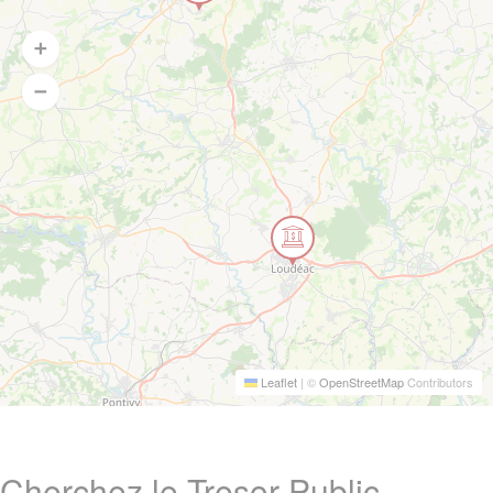
Leaflet
|
©
OpenStreetMap
Contributors
Cherchez le Tresor Public ,