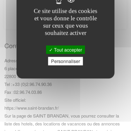
simplement de vous connecter à leur site
Ce site utilise des cookies
internet. Il ne fournit aucune prestation.
et vous donne le contrôle
sur ceux que vous
souhaitez activer
Contact Mairie
Tout accepter
Adresse :
Personnaliser
6 place de l Eglise
22800 SAINT BRANDAN
Tel :+33 (0)2.96.74.90.36
Fax :02.96.74.03.86
Site officiel:
https://www.saint-brandan.fr/
Sur la page de SAINT BRANDAN, vous pourrez consulter la
liste des hotels
,
des locations de vacances
ou des
annonces