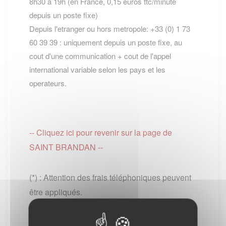
8h30 a 19h (en France, 0,15 euros ttc/minute
depuis un poste fixe)
Depuis l'etranger ou hors metropole: +33 (0) 1 73
60 39 39 : uniquement depuis un poste fixe, au
cout d'une communication + cout de l'appel
international variable selon les pays et les
operateurs.
-- Cliquez ici pour revenir sur la page de
SAINT BRANDAN --
(*) : Attention des frais téléphoniques peuvent
être appliqués.
PS : Le site www.lescommunes.com n'a aucun
lien direct avec
Service public
. Il vous permet