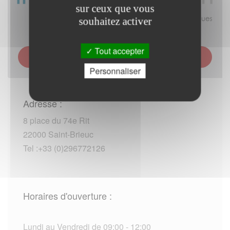
sur ceux que vous
souhaitez activer
Tout accepter
TRÉSORERIE HOSPITALIÈRE DE SAINT-BRIEUC -
LAMBALLE - PAIMPOL
Personnaliser
Adresse :
8 place du 74e Rit
22000 Saint-Brieuc
Tel :+33 (0)296772126
Horaires d'ouverture :
Lundi au Vendredi de 09:00 - 12:00