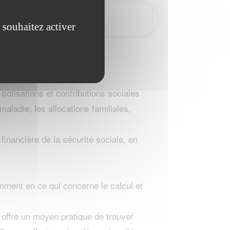
 souhaitez activer
cotisations et contributions sociales
maladie, les allocations familiales,
financière de la sécurité sociale, en
mment en ce qui concerne le calcul et
offre un moyen pratique de trouver