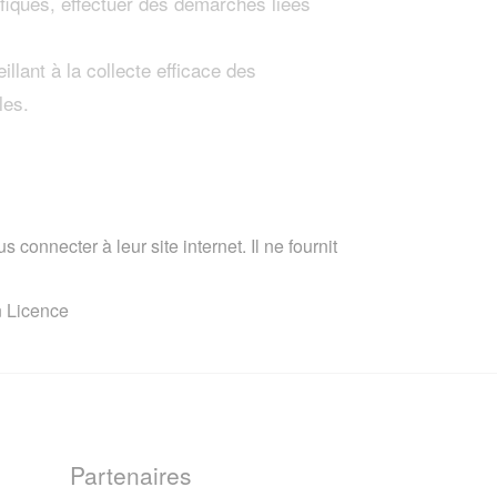
ifiques, effectuer des démarches liées
lant à la collecte efficace des
les.
 connecter à leur site internet. Il ne fournit
n Licence
Partenaires