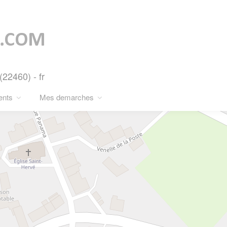
2460) - fr
ents
Mes demarches