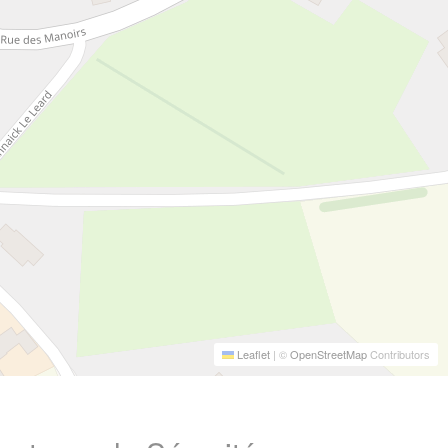
Leaflet
|
©
OpenStreetMap
Contributors