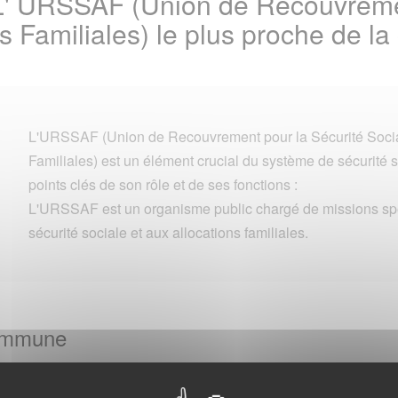
L' URSSAF (Union de Recouvremen
ons Familiales) le plus proche de
L'URSSAF (Union de Recouvrement pour la Sécurité Social
Familiales) est un élément crucial du système de sécurité s
points clés de son rôle et de ses fonctions :
L'URSSAF est un organisme public chargé de missions spéc
sécurité sociale et aux allocations familiales.
Commune