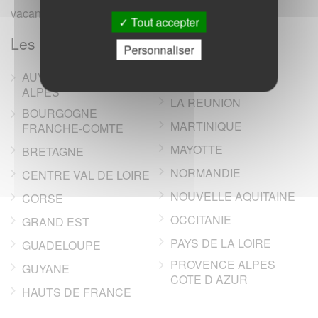
vacances, campings, annonces immobilieres).
Tout accepter
Les regions de France
Personnaliser
AUVERGNE RHONE-
ILE DE FRANCE
ALPES
LA REUNION
BOURGOGNE
MARTINIQUE
FRANCHE-COMTE
MAYOTTE
BRETAGNE
NORMANDIE
CENTRE VAL DE LOIRE
NOUVELLE AQUITAINE
CORSE
OCCITANIE
GRAND EST
PAYS DE LA LOIRE
GUADELOUPE
PROVENCE ALPES
GUYANE
COTE D AZUR
HAUTS DE FRANCE