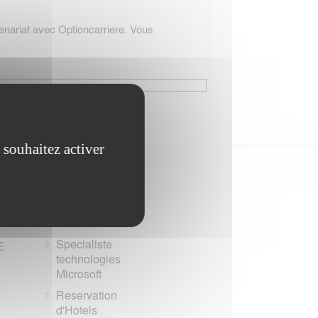
nariat avec Optioncarriere. Vous
 souhaitez activer
Partenaires
Specialiste
E
technologies
Microsoft
Reservation
d'Hotels