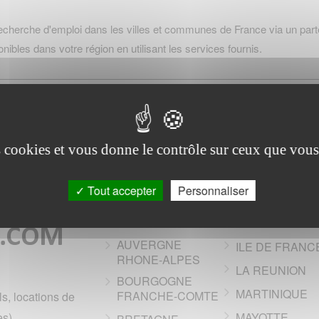
erche d'emploi dans les villes et communes de France via un parte
nibles dans votre région en utilisant les services fournis.
es cookies et vous donne le contrôle sur ceux que vous
Tout accepter
Personnaliser
Les regions de France
AUVERGNE
ILE DE FRANC
RHONE-ALPES
LA REUNION
BOURGOGNE
MARTINIQUE
FRANCHE-COMTE
ls, locations de
s).
MAYOTTE