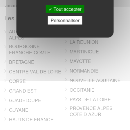
vacances, campings, annonces immobilieres).
Tout accepter
Les regions de France
Personnaliser
AUVERGNE RHONE-
ILE DE FRANCE
ALPES
LA REUNION
BOURGOGNE
MARTINIQUE
FRANCHE-COMTE
MAYOTTE
BRETAGNE
NORMANDIE
CENTRE VAL DE LOIRE
NOUVELLE AQUITAINE
CORSE
OCCITANIE
GRAND EST
PAYS DE LA LOIRE
GUADELOUPE
PROVENCE ALPES
GUYANE
COTE D AZUR
HAUTS DE FRANCE