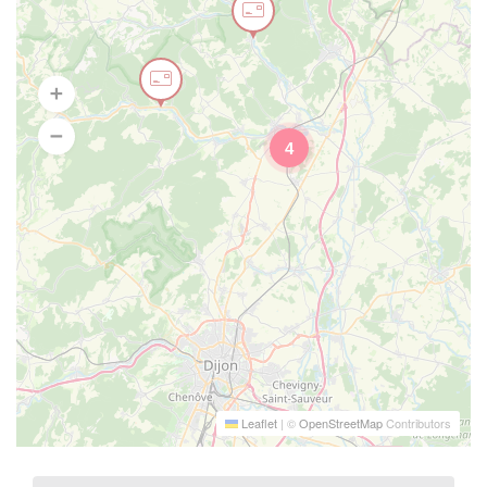
4
Leaflet
|
©
OpenStreetMap
Contributors