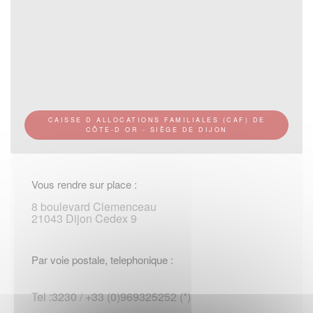
CAISSE D ALLOCATIONS FAMILIALES (CAF) DE
CÔTE-D OR - SIÈGE DE DIJON
Vous rendre sur place :
8 boulevard Clemenceau
21043 Dijon Cedex 9
Par voie postale, telephonique :
Tel :3230 / +33 (0)969325252 (*)