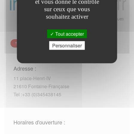
et vous donne le contrôle
sur ceux que vous
souhaitez activer
Tout accepter
TRÉSORERIE DE FONTAINE-FRANÇAISE
Personnaliser
Adresse :
11 place-Henri-IV
21610 Fontaine-Française
Tel :+33 (0)345438145
Horaires d'ouverture :