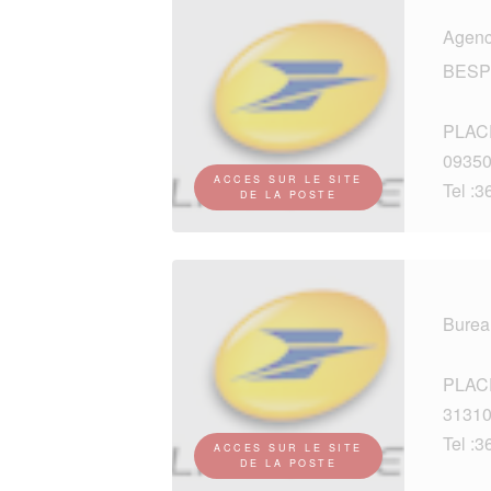
Agenc
BESP
PLAC
0935
ACCES SUR LE SITE
Tel :3
DE LA POSTE
Burea
PLAC
3131
Tel :3
ACCES SUR LE SITE
DE LA POSTE