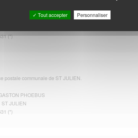
u de Poste de STE CROIX VOLVESTRE.
Tout accepter
Personnaliser
DE L EGLISE
0 STE CROIX VOLVESTRE
631 (*)
e postale communale de ST JULIEN.
GASTON PHOEBUS
 ST JULIEN
631 (*)