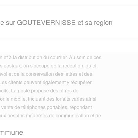
ste sur GOUTEVERNISSE et sa region
eau de poste est une installation dédiée à la
n et à la distribution du courrier. Au sein de ces
s postaux, on s'occupe de la réception, du tri,
nvoi et de la conservation des lettres et des
 Les clients peuvent également y récupérer
colis. La poste propose des offres de
onie mobile, incluant des forfaits variés ainsi
 vente de téléphones portables, répondant
 aux besoins modernes de communication et de
tivité.
Commune