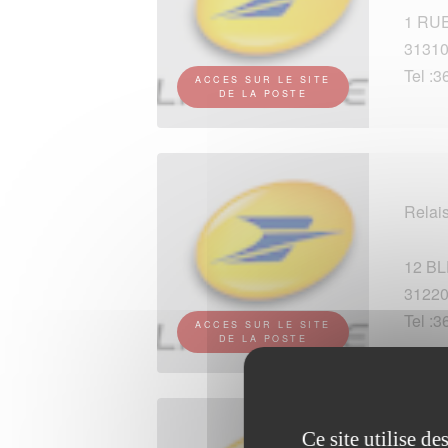
1 RU
3131
Tel :3
ACCES SUR LE SITE
DE LA POSTE
Relai
12 B
3122
Tel :3
ACCES SUR LE SITE
DE LA POSTE
Ce site utilise d