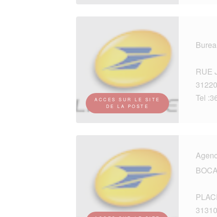
Burea
RUE 
3122
Tel :3
ACCES SUR LE SITE
DE LA POSTE
Agen
BOCA
PLAC
3131