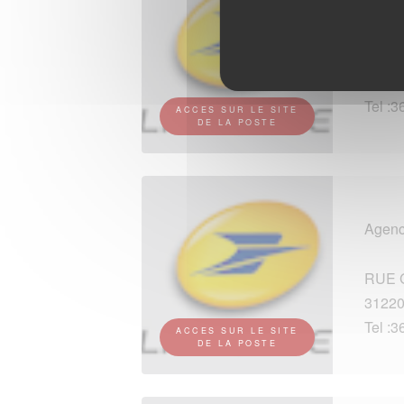
Burea
RUE 
0923
Tel :3
ACCES SUR LE SITE
DE LA POSTE
Agenc
RUE 
31220
Tel :3
ACCES SUR LE SITE
DE LA POSTE