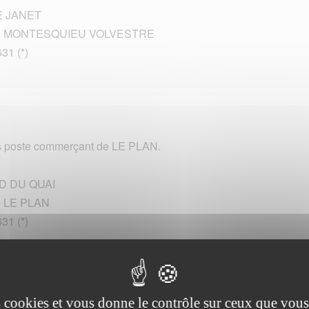
E JANET
0 MONTESQUIEU VOLVESTRE
631 (*)
s poste commerçant de LE PLAN.
LD DU QUAI
0 LE PLAN
631 (*)
es cookies et vous donne le contrôle sur ceux que vous