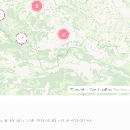
2
2
Leaflet
|
©
OpenStreetMap
Contributor
au de Poste de MONTESQUIEU VOLVESTRE.