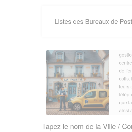
Listes des Bureaux de Po
Un bur
gestio
centre
de l'e
colis.
leurs 
téléph
que la
ainsi
connec
Tapez le nom de la Ville / 