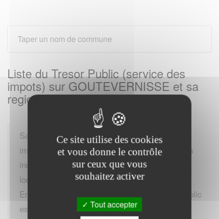
Liste du Tresor Public (service des
impots) sur GOUTEVERNISSE et sa
region
Sa mission fondamentale est de percevoir les
Ce site utilise des cookies
impôts des particuliers et des entreprises. Cela
et vous donne le contrôle
sur ceux que vous
inclut l'impôt sur le revenu, la TVA, les impôts
souhaitez activer
locaux, et d'autres taxes et cotisations.
En plus de la collecte des impôts, le Trésor Public
Tout accepter
est également chargé de la gestion de la