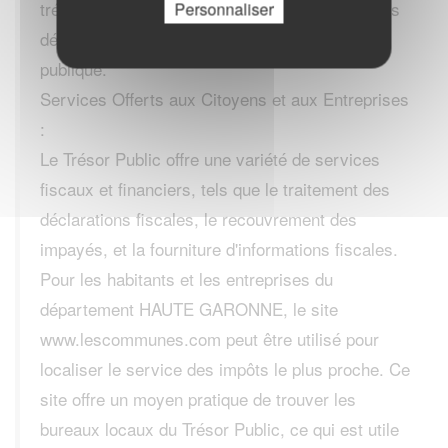
trésorerie de l'État, ce qui inclut le paiement des
Personnaliser
dépenses publiques et la gestion de la dette
publique.
Services Offerts aux Citoyens et aux Entreprises
:
Le Trésor Public offre une variété de services
fiscaux et financiers, tels que le traitement des
déclarations fiscales, le recouvrement des
impayés, et la fourniture d'informations fiscales.
Pour les habitants et les entreprises du
département HAUTE GARONNE, le site
www.lescommunes.com peut être utilisé pour
localiser le service des impôts le plus proche. Ce
site offre un moyen pratique de trouver les
bureaux locaux du Trésor Public, ce qui est utile