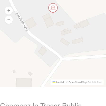
Leaflet
|
©
OpenStreetMap
Contributors
Cherchez le Tresor Public ,