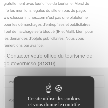
gratuitement avec leur office du tourisme. Merci de
lire les mentions legales du site en bas de page.
www.lescommunes.com n'est pas une plateforme
pour les démarchages d'entreprises et publicitaires.
Tout demarchage sera bloqué (IP et Mail). Idem pour
les demandes d'objets publicitaires. Nous vous
remercions par avance.
- Contacter votre office du tourisme de
goutevernisse (31310) -
Ce site utilise des cookies
et vous donne le contrôle