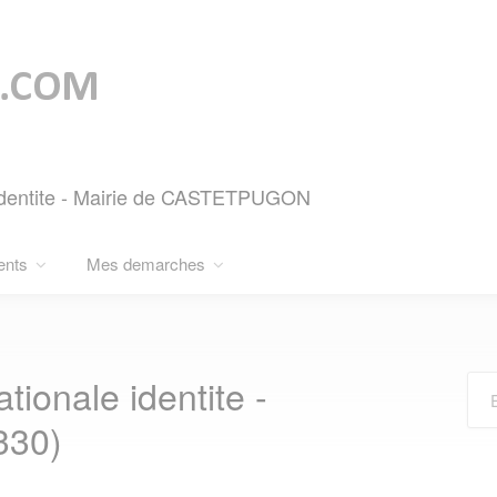
 identite - Mairie de CASTETPUGON
ents
Mes demarches
ionale identite -
30)