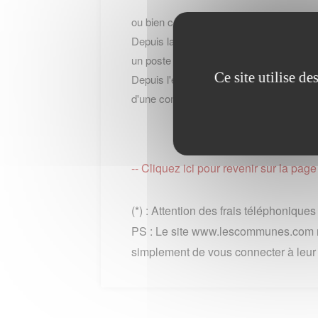
ou bien contacter le service par telepho
Depuis la France : au 39 39 du lundi au 
un poste fixe)
Ce site utilise d
Depuis l'etranger ou hors metropole: +33
d'une communication + cout de l'appel int
-- Cliquez ici pour revenir sur la 
(*) : Attention des frais téléphonique
PS : Le site www.lescommunes.com n
simplement de vous connecter à leur si