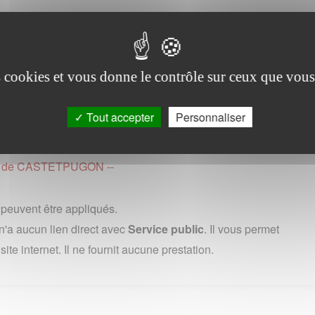
ne
vendredi de 8h30 a 19h (en France, 0,15 euros ttc/minute depuis
es cookies et vous donne le contrôle sur ceux que vous
 (0) 1 73 60 39 39 : uniquement depuis un poste fixe, au cout
ernational variable selon les pays et les operateurs.
Tout accepter
Personnaliser
page de CASTETPUGON --
s peuvent être appliqués.
'a aucun lien direct avec
Service public
. Il vous permet
te internet. Il ne fournit aucune prestation.