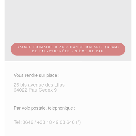
CAISSE PRIMAIRE D ASSURANCE MALADIE (CPAM)
DE PAU-PYRÉNÉES - SIÈGE DE PAU
Vous rendre sur place :
26 bis avenue des Lilas
64022 Pau Cedex 9
Par voie postale, telephonique :
Tel :3646 / +33 18 49 03 646 (*)