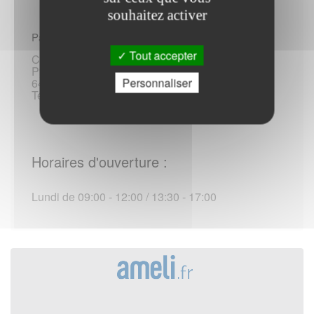
souhaitez activer
Par voie postale, telephonique :
Tout accepter
Caisse primaire d assurance maladie de Pau-
Pyrénées
Personnaliser
64022 Pau Cedex 9
Tel :3646 / +33 18 49 03 646 (*)
Horaires d'ouverture :
Lundi de 09:00 - 12:00 / 13:30 - 17:00