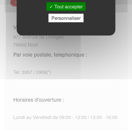
URSSAF POITOU-CHARENTES - SITE DE NIORT
Tout accepter
Personnaliser
Vous rendre sur place :
477 avenue de Limoges
79000 Niort
Par voie postale, telephonique :
Tel :3957 / 3958(*)
Horaires d'ouverture :
Lundi au Vendredi de 09:00 - 12:00 / 13:30 - 16:00