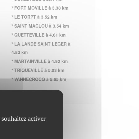
* FORT MOVILLE à 3.38 km
* LE TORPT à 3.52 km
* SAINT MACLOU à 3.54 km
* QUETTEVILLE à 4.61 km
* LA LANDE SAINT LEGER à
4.83 km
* MARTAINVILLE à 4.92 km
* TRIQUEVILLE à 5.03 km
* VANNECROCQ à 5.65 km
 souhaitez activer