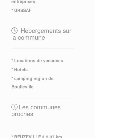
entreprises
* URSSAF
Hebergements sur
la commune
* Locations de vacances
* Hotels
* camping region de
Boulleville
Les communes
proches
* BEUZEVILLE à 2.07 km