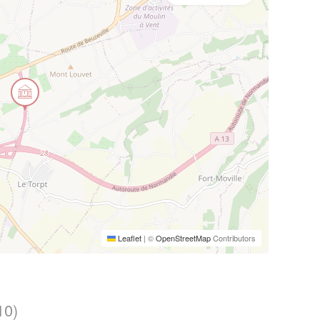
Leaflet
|
©
OpenStreetMap
Contributors
10)