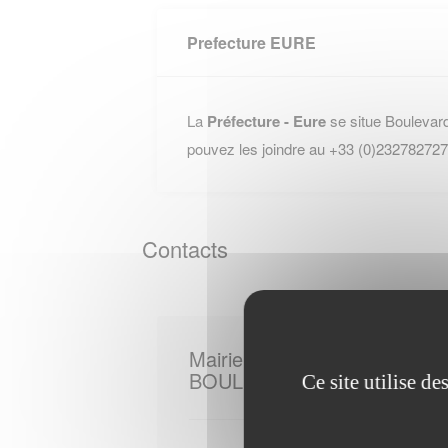
Prefecture EURE
La
Préfecture - Eure
se situe Bouleva
pouvez les joindre au +33 (0)232782727
Contacts
Mairie de
BOULLEVILLE
Ce site utilise d