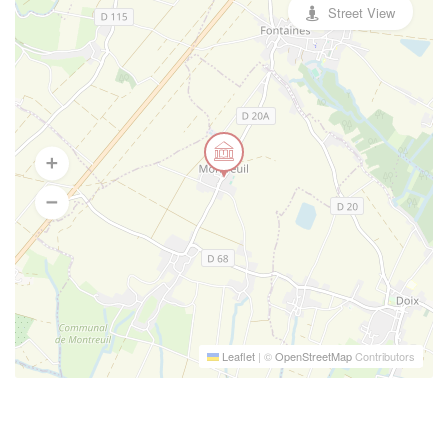
Street View
Leaflet
|
©
OpenStreetMap
Contributors