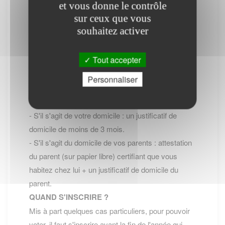
et vous donne le contrôle
- Soit en se rendant à la Mairie avec les pieces
sur ceux que vous
exigées,
souhaitez activer
- Soit en ligne Inscription en ligne sur les listes
électorales (site service-public.fr)
Tout accepter
PIECES à FOURNIR ?
- Formulaire de demande
Personnaliser
- Carte d'identité ou passeport valide
- Justificatif de domicile :
- S'il s'agit de votre domicile : un justificatif de
domicile de moins de 3 mois.
- S'il s'agit du domicile de vos parents : attestation
du parent (sur papier libre) certifiant que vous
habitez chez lui + un justificatif de domicile du
parent.
QUAND S'INSCRIRE ?
Mis à part quelques cas particuliers, pour pouvoir
voter, il faut s'inscrire avant la fin de l'année qui