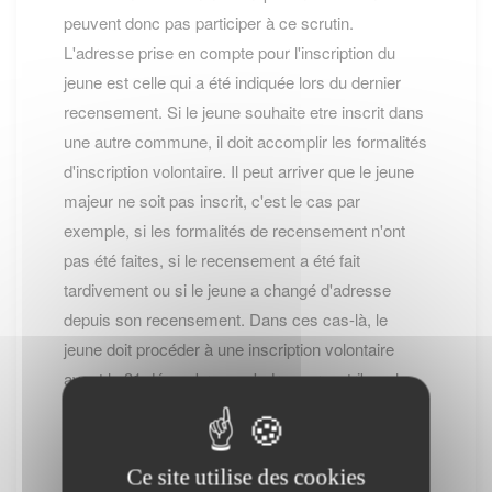
peuvent donc pas participer à ce scrutin.
L'adresse prise en compte pour l'inscription du
jeune est celle qui a été indiquée lors du dernier
recensement. Si le jeune souhaite etre inscrit dans
une autre commune, il doit accomplir les formalités
d'inscription volontaire. Il peut arriver que le jeune
majeur ne soit pas inscrit, c'est le cas par
exemple, si les formalités de recensement n'ont
pas été faites, si le recensement a été fait
tardivement ou si le jeune a changé d'adresse
depuis son recensement. Dans ces cas-là, le
jeune doit procéder à une inscription volontaire
avant le 31 décembre ou s'adresser au tribunal
d'instance pour demander son inscription.
Inscription volontaire
COMMENT S'INSCRIRE ?
Ce site utilise des cookies