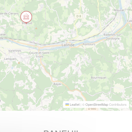
Leaflet
|
©
OpenStreetMap
Contributors