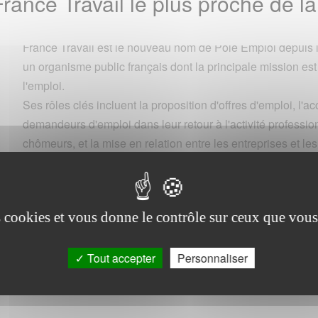
France Travail le plus proche d
France Travail est le nouveau nom de Pôle Emploi depuis l
un organisme public français dont la principale mission est d
l'emploi.
Ses rôles clés incluent la proposition d'offres d'emploi, 
demandeurs d'emploi dans leur retour à l'activité professio
chômeurs, et la mise en relation entre les entreprises et l
d'emploi.
Le site www.lescommunes.com offre un service pratique po
France Travail la plus proche, simplifiant ainsi vos démarch
es cookies et vous donne le contrôle sur ceux que vous
ravail de votre commune
Tout accepter
Personnaliser