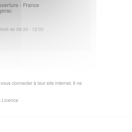
uverture - France
rgerac
redi de 08:30 - 12:30
ous connecter à leur site internet. Il ne
n Licence