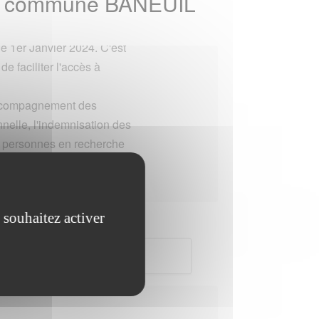
e la commune BANEUIL
e 1er Janvier 2024. C'est
e faciliter l'accès à
l'accompagnement des
nnelle, l'indemnisation des
es personnes en recherche
ur trouver l'agence
es liées à l'emploi.
 souhaitez activer