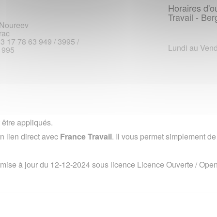
Horaires d'o
Travail - Be
-Noureev
rac
33 17 78 63 949 / 3995 /
Lundi au Vend
 995
 être appliqués.
 lien direct avec
France Travail
. Il vous permet simplement de v
 mise à jour du 12-12-2024 sous licence
Licence Ouverte / Ope