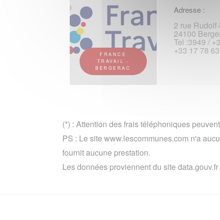
Adresse :
2 rue Rudolf
24100 Berge
Tel :3949 / +
+33 17 78 63
FRANCE
TRAVAIL -
BERGERAC
(*) : Attention des frais téléphoniques peuvent
PS : Le site www.lescommunes.com n'a aucun
fournit aucune prestation.
Les données proviennent du site data.gouv.fr