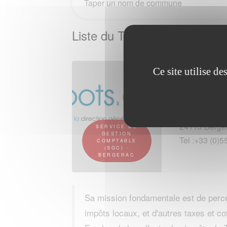
Liste du Tresor Public (serv
Ce site utilise d
Adresse :
6 bis rue du
24113 Berge
SERVICE DE
GESTION
Tel :+33 (0)
COMPTABLE
(SGC) -
BERGERAC
Sa mission fondamentale est de percevo
impôts locaux, et d'autres taxes et co