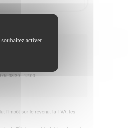
 souhaitez activer
uverture :
i de 08:30 - 12:00
t l'impôt sur le revenu, la TVA, les