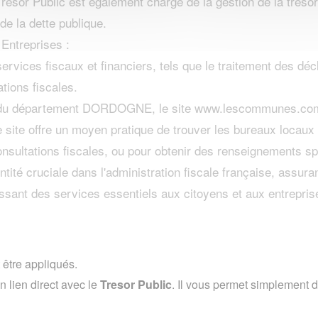
Trésor Public est également chargé de la gestion de la trésore
de la dette publique.
Entreprises :
services fiscaux et financiers, tels que le traitement des dé
ations fiscales.
s du département DORDOGNE, le site www.lescommunes.com pe
 site offre un moyen pratique de trouver les bureaux locaux d
nsultations fiscales, ou pour obtenir des renseignements sp
tité cruciale dans l'administration fiscale française, assuran
issant des services essentiels aux citoyens et aux entrepris
 être appliqués.
lien direct avec le
Tresor Public
. Il vous permet simplement de