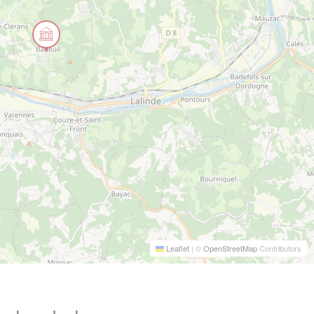
Leaflet
|
©
OpenStreetMap
Contributors