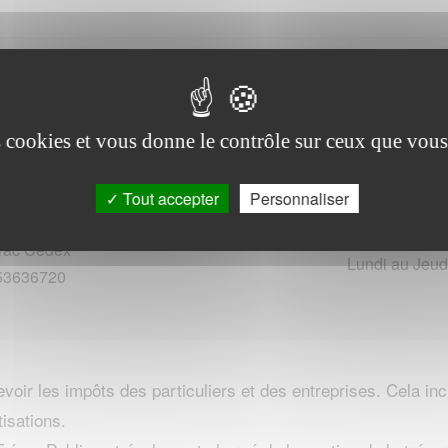
ice des impots) sur BANEUIL et sa region
es cookies et vous donne le contrôle sur ceux que vous
Tout accepter
Personnaliser
Horaires d'o
 Docteur-Simounet
rac Cedex
Lundi au Jeud
553636720
ir les impôts des particuliers et des entreprises. Cela inclu
tisations.