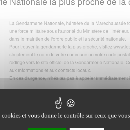
ie Nationale la plus proche de 
La Gendarmerie Nationale, héritière de la Marechaussée fo
une force militaire sous l'autorité du Ministère de l'Intérieur.
dans le maintien de l'ordre public et la sécurité nationale.
Pour trouver la gendarmerie la plus proche, visitez www.
simplement le nom de votre commune ou votre code postal 
redirigé vers le site officiel de la Gendarmerie Nationale. Ce
aux informations et aux contacts locaux.
En cas d'urgence, n'hésitez pas à appeler immédiatement l
Commune
es cookies et vous donne le contrôle sur ceux que vous