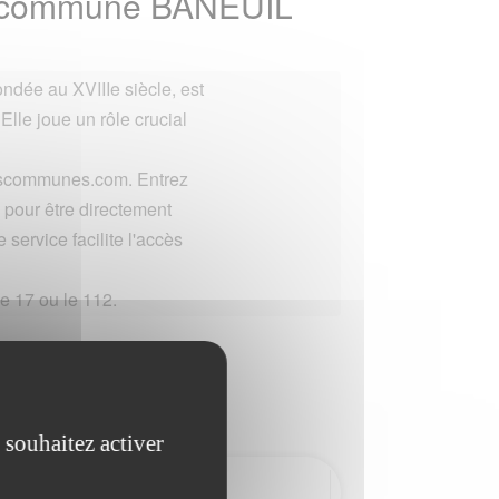
la commune BANEUIL
ndée au XVIIIe siècle, est
 Elle joue un rôle crucial
lescommunes.com. Entrez
pour être directement
 service facilite l'accès
e 17 ou le 112.
 souhaitez activer