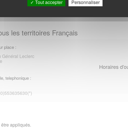
Tout accepter
Personnaliser
us les territoires Français
r place :
 Général Leclerc
e
Horaires d'o
le, telephonique :
 (0)553635630(*)
 être appliqués.