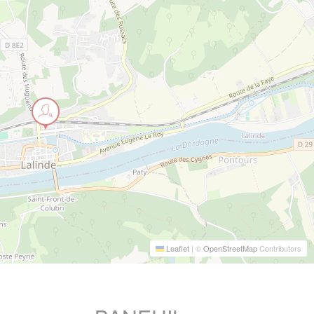
Leaflet
|
©
OpenStreetMap
Contributors