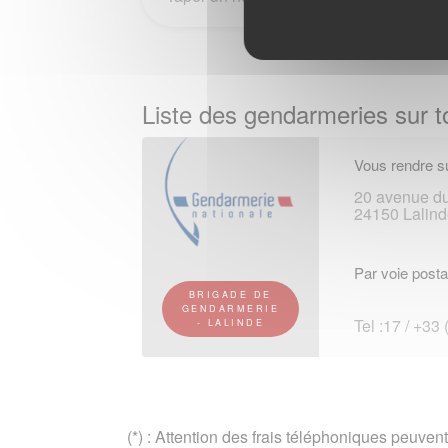
Liste des gendarmeries sur to
Vous rendre su
20 avenue du
24150 Lalind
Par voie posta
BRIGADE DE
GENDARMERIE
Tel :17 / +33
- LALINDE
(*) : Attention des frais téléphoniques peuvent