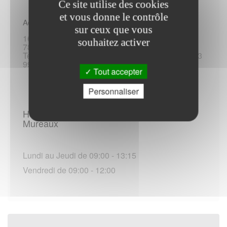
Ce site utilise des cookies
et vous donne le contrôle
Adresse :
sur ceux que vous
160 avenue Paul-Raoult
souhaitez activer
78130 Les Mureaux
Tel :3949 / +33 17 78 63 949 / 3995 / +33 17 78 63
995
Tout accepter
Personnaliser
Horaires d'ouverture - France Travail - Les
Mureaux
Lundi au Jeudi de 09:00 - 13:15
Vendredi de 09:00 - 12:00