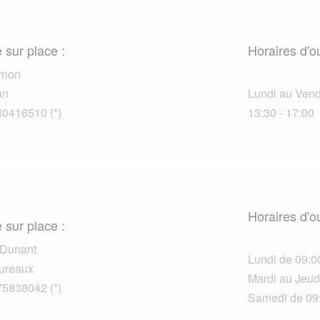
 sur place :
Horaires d'o
rnon
an
Lundi au Vendr
30416510 (*)
13:30 - 17:00
Horaires d'o
 sur place :
-Dunant
Lundi de 09:0
ureaux
Mardi au Jeud
75838042 (*)
Samedi de 09: