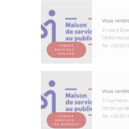
Vous rendre
31 rue d Epe
78550 Houd
Tel :+33 (0)1
FRANCE
SERVICES -
HOUDAN
Vous rendre
11 rue Henri
78130 Les M
Tel :+33 (0)1
FRANCE
SERVICES -
LES MUREAUX