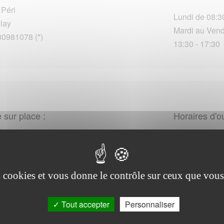
 Péri
Lundi de 08:30
lay
Mardi au Vendr
30981078 (*)
13:30 - 17:30
 sur place :
Horaires d'o
 Cléret
il
Lundi au Vendr
30947367 (*)
13:30 - 16:45
es cookies et vous donne le contrôle sur ceux que vous
Tout accepter
Personnaliser