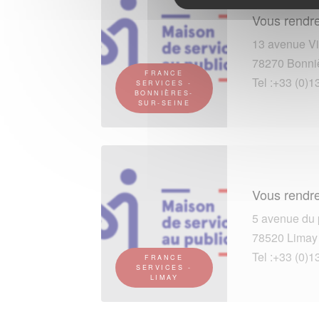
Vous rendre
13 avenue Vi
78270 Bonniè
FRANCE
Tel :+33 (0)1
SERVICES -
BONNIÈRES-
SUR-SEINE
Vous rendre
5 avenue du 
78520 Limay
Tel :+33 (0)1
FRANCE
SERVICES -
LIMAY