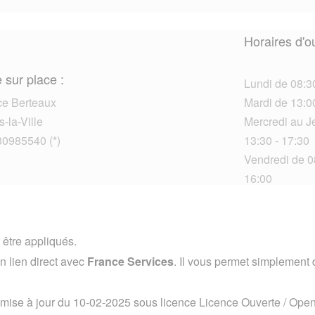
Horaires d'o
 sur place :
Lundi de 08:30
ce Berteaux
Mardi de 13:0
-la-Ville
Mercredi au Je
30985540 (*)
13:30 - 17:30
Vendredi de 08
16:00
 être appliqués.
 lien direct avec
France Services
. Il vous permet simplement d
 mise à jour du 10-02-2025 sous licence
Licence Ouverte / Ope