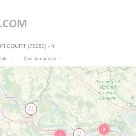
RICOURT (78250) - fr
ents
Mes demarches
2
3