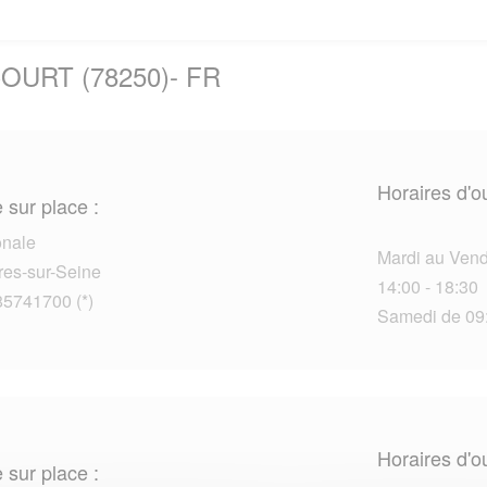
COURT (78250)- FR
Horaires d'o
 sur place :
onale
Mardi au Vendr
es-sur-Seine
14:00 - 18:30
85741700 (*)
Samedi de 09:
Horaires d'o
 sur place :