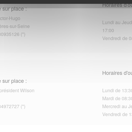
Horaires d'o
 sur place :
ctor-Hugo
Lundi au Jeudi
res-sur-Seine
17:00
30935126 (*)
Vendredi de 0
Horaires d'o
 sur place :
président Wilson
Lundi de 13:3
Mardi de 08:30
34972727 (*)
Mercredi au J
Vendredi de 1