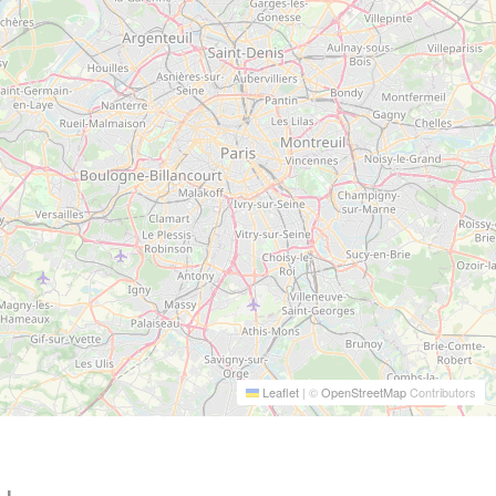
Leaflet
|
©
OpenStreetMap
Contributors