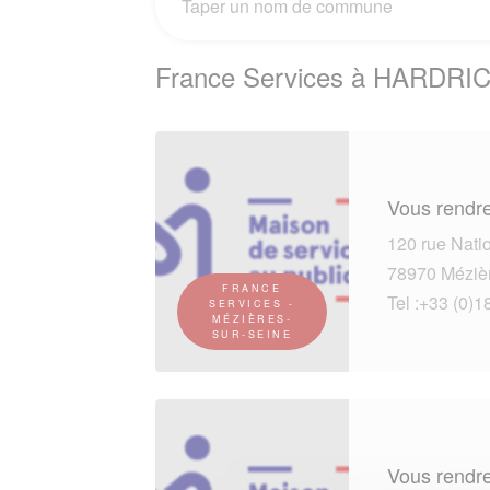
France Services à HARDRI
Vous rendre
120 rue Nati
78970 Mézièr
FRANCE
Tel :+33 (0)1
SERVICES -
MÉZIÈRES-
SUR-SEINE
Vous rendre