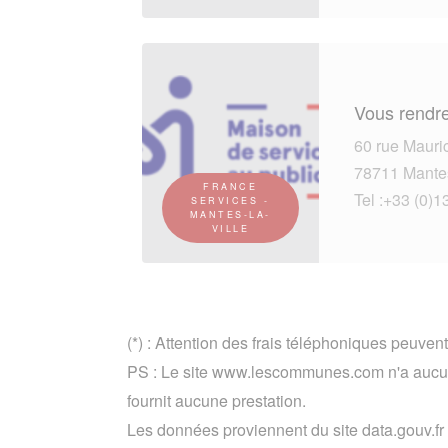
Vous rendre
60 rue Mauri
78711 Mantes
FRANCE
Tel :+33 (0)1
SERVICES -
MANTES-LA-
VILLE
(*) : Attention des frais téléphoniques peuvent
PS : Le site www.lescommunes.com n'a aucun
fournit aucune prestation.
Les données proviennent du site data.gouv.fr