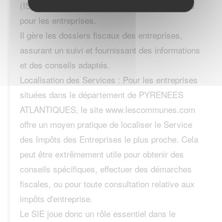
(IS), et d'autres obligations fiscales pertinentes
pour les entreprises.
Il gère les dossiers fiscaux des entreprises,
assurant un suivi et fournissant des informations
et des conseils adaptés.
Localisation des Services : Pour les entreprises
situées dans le département de PYRENEES
ATLANTIQUES, le site www.lescommunes.com
offre un moyen pratique de localiser le Service
des Impôts des Entreprises le plus proche. Cela
peut être extrêmement utile pour obtenir des
conseils spécifiques, effectuer des démarches
fiscales, ou pour toute consultation relative aux
impôts d'entreprise.
Le SIE joue donc un rôle essentiel dans le