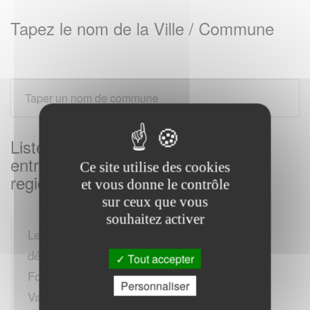
Tapez le nom de la Ville / Commune
Listes des Services des impôts des
entreprises sur CHERAUTE et sa
Ce site utilise des cookies
region
et vous donne le contrôle
sur ceux que vous
souhaitez activer
Le SIE offre une assistance pour diverses
démarches fiscales, comme la Cotisation
Tout accepter
Foncière des Entreprises (CFE), la Taxe sur la
Personnaliser
Valeur Ajoutée (TVA), l'Impôt sur les Sociétés