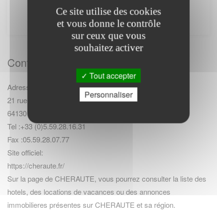
internet. Il ne fournit aucune prestation.
Ce site utilise des cookies
et vous donne le contrôle
sur ceux que vous
souhaitez activer
Contact Mairie
Tout accepter
Adresse :
Personnaliser
21 rue de la Soule
64130 CHERAUTE
Tel :+33 (0)5.59.28.16.31
Fax :05.59.28.07.77
Site officiel:
https://cheraute.fr/
Sur la page de CHERAUTE, vous pourrez consulter la
liste des
hotels
,
des locations de vacances
ou des
annonces
immobilieres
présentes sur CHERAUTE et sa région.