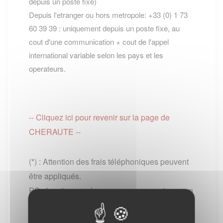
depuis un poste fixe)
Depuis l'etranger ou hors metropole: +33 (0) 1 73
60 39 39 : uniquement depuis un poste fixe, au
cout d'une communication + cout de l'appel
international variable selon les pays et les
operateurs.
-- Cliquez ici pour revenir sur la page de
CHERAUTE --
(*) : Attention des frais téléphoniques peuvent
être appliqués.
PS : Le site www.lescommunes.com n'a aucun
lien direct avec
Service public
. Il vous permet
simplement de vous connecter à leur site