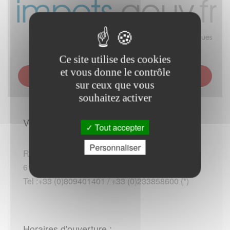
Ce site utilise des cookies
et vous donne le contrôle
SERVICE DES IMPÔTS DES PARTICULIERS (SIP) -
SAINT-LANGIS-LÈS-MORTAGNE
sur ceux que vous
souhaitez activer
Vous rendre sur place :
Tout accepter
Personnaliser
Route d Alençon
61400 Saint-Langis-lès-Mortagne
Tel :+33 (0)809401401 / +33 (0)233858600 (*)
Horaires d'ouverture :